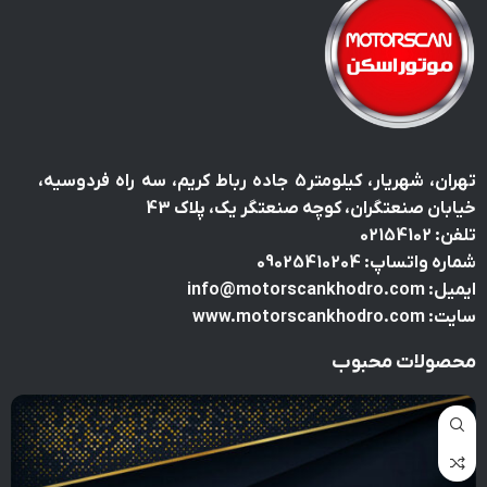
تهران، شهریار، کیلومتر5 جاده رباط کریم، سه راه فردوسیه،
خیابان صنعتگران، کوچه صنعتگر یک، پلاک 43
تلفن: 02154102
شماره واتساپ: 09025410204
ایمیل: info@motorscankhodro.com
سایت: www.motorscankhodro.com
محصولات محبوب